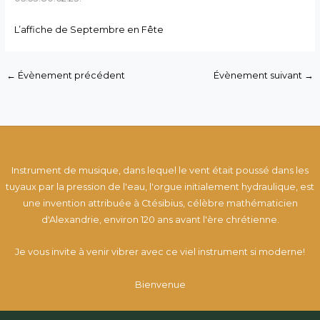
L’affiche de Septembre en Fête
←
Évènement précédent
Évènement suivant
→
Instrument de musique, dans lequel le vent était poussé dans les
tuyaux par la pression de l'eau, l'orgue initialement hydraulique, est
une invention attribuée à Ctésibius, célèbre mathématicien
d'Alexandrie, environ 120 ans avant l'ère chrétienne.
Je vous invite à venir vibrer avec ce viel instrument si moderne!
Bienvenue