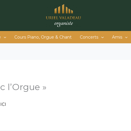
e
Cours Piano, Orgue & Chant
Concerts
Amis
c l’Orgue »
 ICI