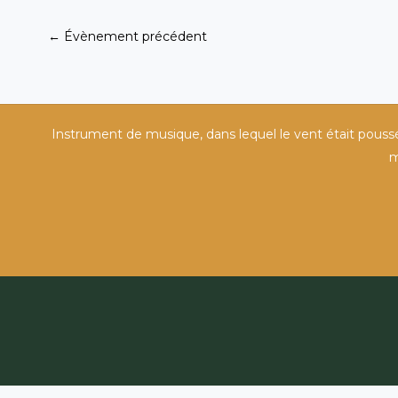
←
Évènement précédent
Instrument de musique, dans lequel le vent était poussé d
m