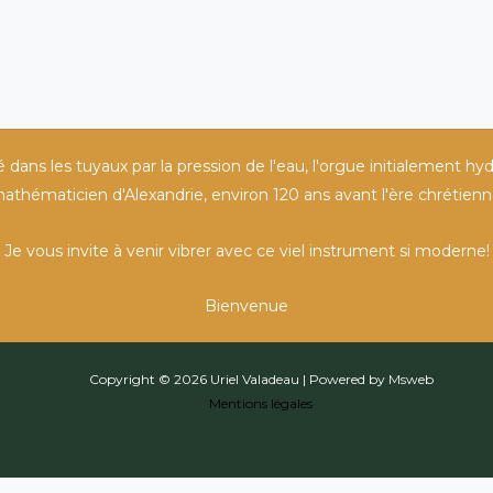
ans les tuyaux par la pression de l'eau, l'orgue initialement hyd
athématicien d'Alexandrie, environ 120 ans avant l'ère chrétienn
Je vous invite à venir vibrer avec ce viel instrument si moderne!
Bienvenue
Copyright © 2026 Uriel Valadeau | Powered by Msweb
Mentions légales