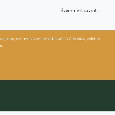
Évènement suivant
→
raulique, est une invention attribuée à Ctésibius, célèbre
e.