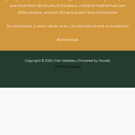
une invention attribuée à Ctésibius, célèbre mathématicien
d'Alexandrie, environ 120 ans avant l'ère chrétienne.
Je vous invite à venir vibrer avec ce viel instrument si moderne!
Bienvenue
Copyright © 2026 Uriel Valadeau | Powered by Msweb
Mentions légales