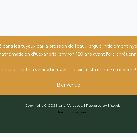
ans les tuyaux par la pression de l'eau, l'orgue initialement hyd
athématicien d'Alexandrie, environ 120 ans avant l'ère chrétienn
Je vous invite à venir vibrer avec ce viel instrument si moderne!
Bienvenue
Copyright © 2026 Uriel Valadeau | Powered by Msweb
Mentions légales