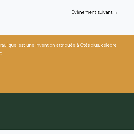
Évènement suivant
→
raulique, est une invention attribuée à Ctésibius, célèbre
e.