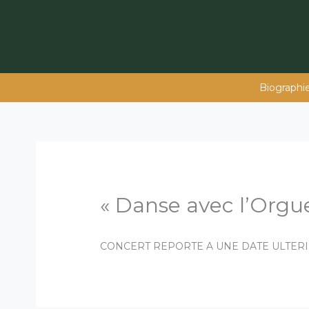
Aller
au
contenu
Biographi
« Danse avec l’Orgu
CONCERT REPORTE A UNE DATE ULTER