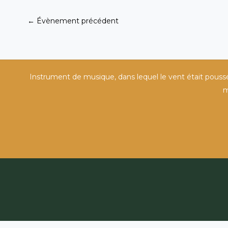
←
Évènement précédent
Instrument de musique, dans lequel le vent était poussé d
m