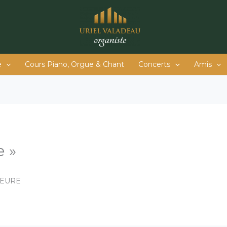
e
Cours Piano, Orgue & Chant
Concerts
Amis
e »
IEURE