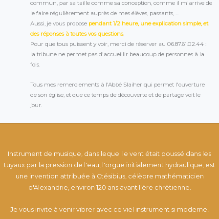
commun, par sa taille comme sa conception, comme il m'arrive de
le faire régulièrement auprès de mes élèves, passants, ...
Aussi, je vous propose
pendant 1/2 heure, une explication simple, et
des réponses à toutes vos questions
.
Pour que tous puissent y voir, merci de réserver au 06.87.61.02.44 :
la tribune ne permet pas d'accueillir beaucoup de personnes à la
fois.
Tous mes remerciements à l'Abbé Slaiher qui permet l'ouverture
de son église, et que ce temps de découverte et de partage voit le
jour.
Instrument de musique, dans lequel le vent était poussé dans les
tuyaux par la pression de l'eau, l'orgue initialement hydraulique, est
une invention attribuée à Ctésibius, célèbre mathématicien
d'Alexandrie, environ 120 ans avant l'ère chrétienne.
Je vous invite à venir vibrer avec ce viel instrument si moderne!