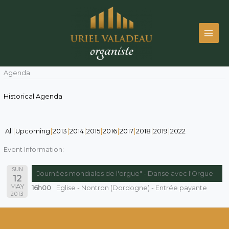
Skip
to
content
Agenda
Historical Agenda
All
Upcoming
2013
2014
2015
2016
2017
2018
2019
2022
Event Information:
SUN
"Journées mondiales de l'orgue" - Danse avec l'Orgue
12
MAY
16h00
Eglise - Nontron (Dordogne) - Entrée payante
2013