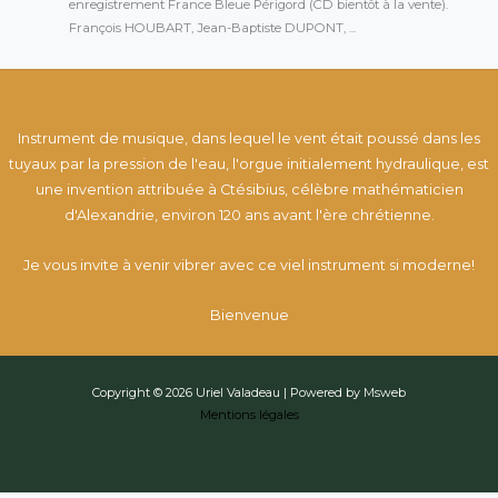
enregistrement France Bleue Périgord (CD bientôt à la vente).
François HOUBART, Jean-Baptiste DUPONT, ...
Instrument de musique, dans lequel le vent était poussé dans les
tuyaux par la pression de l'eau, l'orgue initialement hydraulique, est
une invention attribuée à Ctésibius, célèbre mathématicien
d'Alexandrie, environ 120 ans avant l'ère chrétienne.
Je vous invite à venir vibrer avec ce viel instrument si moderne!
Bienvenue
Copyright © 2026 Uriel Valadeau | Powered by Msweb
Mentions légales