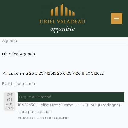
Skip
to
content
Agenda
Historical Agenda
All
Upcoming
2013
2014
2015
2016
2017
2018
2019
2022
Event Information:
SAT
Orgue au Marché
01
AUG
10h-12h30
Eglise Notre Dame - BERGERAC (Dordogne) -
2015
Libre participation
Visite-concert accueil tout public