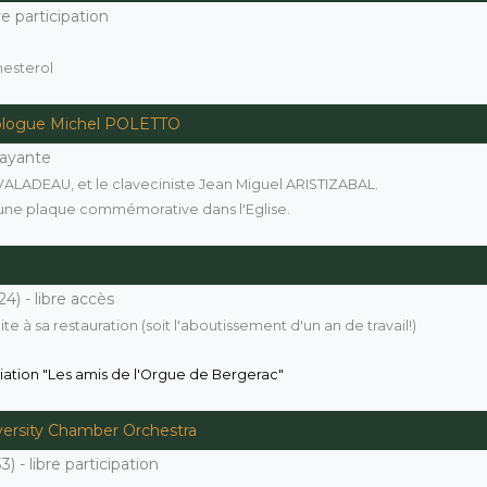
e participation
esterol
cologue Michel POLETTO
payante
 VALADEAU, et le claveciniste Jean Miguel ARISTIZABAL.
'une plaque commémorative dans l'Eglise.
4) - libre accès
e à sa restauration (soit l'aboutissement d'un an de travail!)
ociation "Les amis de l'Orgue de Bergerac"
ersity Chamber Orchestra
 - libre participation