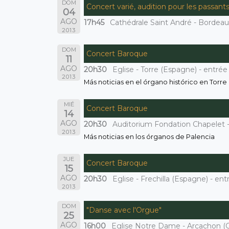
DOM
Concert varié, audition pour les passant
04
AGO
17h45
Cathédrale Saint André - Bordeaux
2013
DOM
Concert Baroque
11
AGO
20h30
Eglise - Torre (Espagne) - entrée 
2013
Más noticias en el órgano histórico en Torr
MIÉ
Concert Baroque
14
AGO
20h30
Auditorium Fondation Chapelet -
2013
Más noticias en los órganos de Palencia
JUE
Concert Baroque
15
AGO
20h30
Eglise - Frechilla (Espagne) - ent
2013
DOM
"Danse avec l'Orgue"
25
AGO
16h00
Eglise Notre Dame - Arcachon (Gi