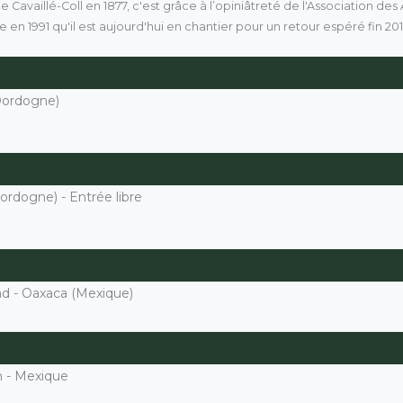
 Cavaillé-Coll en 1877, c'est grâce à l’opiniâtreté de l'Association de
e en 1991 qu'il est aujourd'hui en chantier pour un retour espéré fin 201
Dordogne)
rdogne) - Entrée libre
ad - Oaxaca (Mexique)
n - Mexique