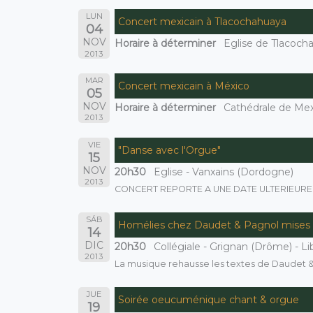
LUN
Concert mexicain à Tlacochahuaya
04
NOV
Horaire à déterminer
Eglise de Tlacoch
2013
MAR
Concert mexicain à México
05
NOV
Horaire à déterminer
Cathédrale de Mex
2013
VIE
"Danse avec l'Orgue"
15
NOV
20h30
Eglise - Vanxains (Dordogne)
2013
CONCERT REPORTE A UNE DATE ULTERIEURE
SÁB
Homélies chez Daudet & Pagnol mises
14
DIC
20h30
Collégiale - Grignan (Drôme) - Li
2013
La musique rehausse les textes de Daudet & P
JUE
Soirée oeucuménique chant & orgue
19