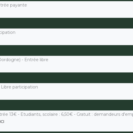
ntrée payante
cipation
ordogne) - Entrée libre
 Libre participation
trée 13€ - Etudiants, scolaire : 6,50€ - Gratuit : demandeurs d'emp
ICI