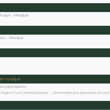
ahuaya - Mexique
ico - Mexique
 en musique
bre participation
agnol ("Les 3 messes basses", ...) les rendant plus savoureux encore! U