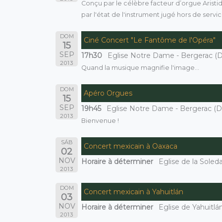
Conçu par le célèbre facteur d’orgue Aristide
par l'état de l'instrument jugé hors de servic
DOM
Ciné Concert "Le Fantôme de l'Opéra"
15
SEP
17h30
Eglise Notre Dame - Bergerac (
2013
Quand la musique magnifie l'image...
DOM
Apéro Orgues
15
SEP
19h45
Eglise Notre Dame - Bergerac (Do
2013
Bienvenue !
SÁB
Concert mexicain à Oaxaca
02
NOV
Horaire à déterminer
Eglise de la Soled
2013
DOM
Concert mexicain à Yahuitlán
03
NOV
Horaire à déterminer
Eglise de Yahuitlá
2013