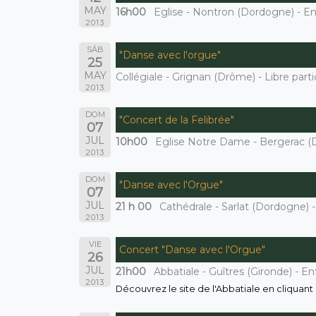
MAY
16h00
Eglise - Nontron (Dordogne) - E
2013
SÁB
"Danse avec l'orgue"
25
MAY
Collégiale - Grignan (Drôme) - Libre parti
2013
DOM
"Concert de la Felibrée"
07
JUL
10h00
Eglise Notre Dame - Bergerac (D
2013
DOM
"Danse avec l'Orgue"
07
JUL
21 h 00
Cathédrale - Sarlat (Dordogne) -
2013
VIE
Concert "Danse avec l'Orgue"
26
JUL
21h00
Abbatiale - Guîtres (Gironde) - En
2013
Découvrez le site de l'Abbatiale en cliquant 