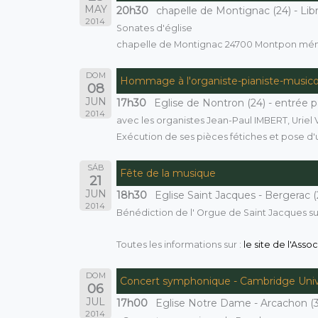
MAY
20h30
chapelle de Montignac (24) - Libr
2014
Sonates d'église
chapelle de Montignac 24700 Montpon mén
DOM
Hommage à l'organiste-pianiste-musi
08
JUN
17h30
Eglise de Nontron (24) - entrée 
2014
avec les organistes Jean-Paul IMBERT, Uriel
Exécution de ses pièces fétiches et pose d
SÁB
Fête de la musique
21
JUN
18h30
Eglise Saint Jacques - Bergerac (2
2014
Bénédiction de l' Orgue de Saint Jacques suit
Toutes les informations sur :
le site de l'Ass
DOM
Concert symphonique - Cambridge Univ
06
JUL
17h00
Eglise Notre Dame - Arcachon (33)
2014