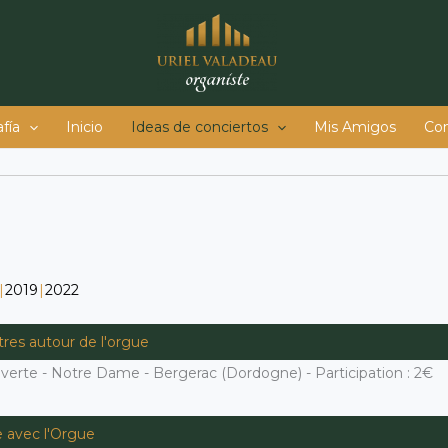
fía
Inicio
Ideas de conciertos
Mis Amigos
Co
2019
2022
res autour de l'orgue
ouverte - Notre Dame - Bergerac (Dordogne) - Participation : 2€
e avec l'Orgue