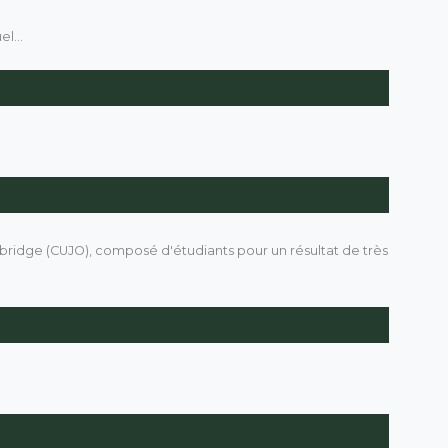
l...
mbridge (CUJO), composé d'étudiants pour un résultat de très