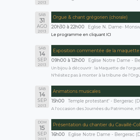
2013
SÁB
Orgue & chant grégorien (chorale)
31
AGO
20h30 à 22h00
Eglise N. Dame- Monswil
2013
Le programme en cliquant ICI
SÁB
Exposition commentée de la maquette d
14
SEP
09h00 à 12h00
Eglise Notre Dame - Be
2013
Un bijou à découvrir : la Maquette de l'orgue
N'hésitez pas à monter à la tribune de l'Orgue
SÁB
Animations musicales
14
SEP
15h00
Temple protestant' - Bergerac (D
2013
A l'occasion des Journées du Patrimoine, n'h
DOM
Présentation du chantier du Cavaillé-Co
15
SEP
16h00
Eglise Notre Dame - Bergerac (D
2013