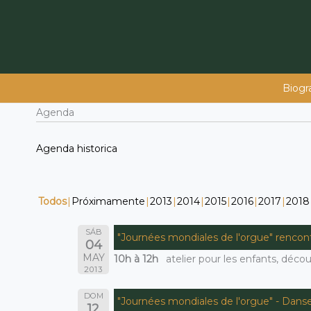
Ir
al
contenido
Biogra
Agenda
Agenda historica
Todos
Próximamente
2013
2014
2015
2016
2017
2018
SÁB
"Journées mondiales de l'orgue" rencont
04
MAY
10h à 12h
atelier pour les enfants, déc
2013
DOM
"Journées mondiales de l'orgue" - Dans
12