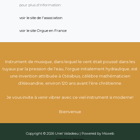
pour plus d'information:
voir le site de l'association
voir le site Orgue en France
Instrument de musique, dans lequel le vent était poussé dans les
tuyaux par la pression de l'eau, l'orgue initialement hydraulique, est
une invention attribuée à Ctésibius, célèbre mathématicien
d'Alexandrie, environ 120 ans avant l'ère chrétienne.
Je vous invite à venir vibrer avec ce viel instrument si moderne!
Bienvenue
Copyright © 2026 Uriel Valadeau | Powered by Msweb
Mentions légales