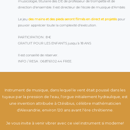
musicologie, titulaire des DE de professeur de trompette et de
direction d'ensemble. Il est directeur de l'école de musique d'Ambès
Le jeu
des mains et des pieds seront filmés en direct et projetés
pour
pouvoir apprécier toute la complexité d'exécution.
PARTICIPATION : 8 €
GRATUIT POUR LES ENFANTS jusqu’à 18 ANS
Il est conseillé de réserver.
INFO / RESA :
06.87.61.02.44 FREE.
Instrument de musique, dans lequel le vent était poussé dans les
tuyaux par la pression de l'eau, l'orgue initialement hydraulique, est
une invention attribuée à Ctésibius, célèbre mathématicien
d'Alexandrie, environ 120 ans avant l'ère chrétienne.
Je vous invite à venir vibrer avec ce viel instrument si moderne!