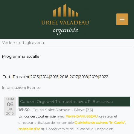
Vai
al
contenuto
Vedere tutti gli eventi
Programma atualle
Tutti
Prossimi
2013
2014
2015
2016
2017
2018
2019
2022
Informazioni Evento
DOM
Concert Orgue et Trompette avec P. Barusseau
06
DIC
16h30
Eglise Saint Romain - Blaye (33)
2015
Un concert tout en joie
, avec
Pierre BARUSSEAU
, créateur et
directeur artistique de l'ensemble
Quintette de cuivres "In Caelis",
médaille d'or
du Conservatoire de La Rochelle. Licencié en