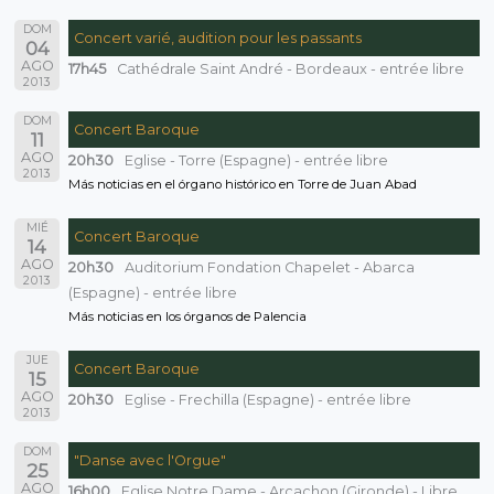
DOM
Concert varié, audition pour les passants
04
AGO
17h45
Cathédrale Saint André - Bordeaux - entrée libre
2013
DOM
Concert Baroque
11
AGO
20h30
Eglise - Torre (Espagne) - entrée libre
2013
Más noticias en el órgano histórico en Torre de Juan Abad
MIÉ
Concert Baroque
14
AGO
20h30
Auditorium Fondation Chapelet - Abarca
2013
(Espagne) - entrée libre
Más noticias en los órganos de Palencia
JUE
Concert Baroque
15
AGO
20h30
Eglise - Frechilla (Espagne) - entrée libre
2013
DOM
"Danse avec l'Orgue"
25
AGO
16h00
Eglise Notre Dame - Arcachon (Gironde) - Libre