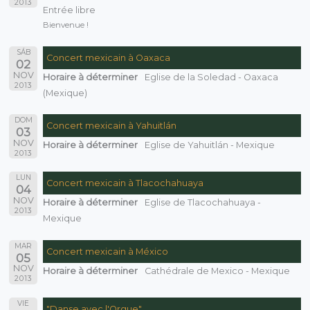
2013
Entrée libre
Bienvenue !
SÁB
Concert mexicain à Oaxaca
02
NOV
Horaire à déterminer
Eglise de la Soledad - Oaxaca
2013
(Mexique)
DOM
Concert mexicain à Yahuitlán
03
NOV
Horaire à déterminer
Eglise de Yahuitlán - Mexique
2013
LUN
Concert mexicain à Tlacochahuaya
04
NOV
Horaire à déterminer
Eglise de Tlacochahuaya -
2013
Mexique
MAR
Concert mexicain à México
05
NOV
Horaire à déterminer
Cathédrale de Mexico - Mexique
2013
VIE
"Danse avec l'Orgue"