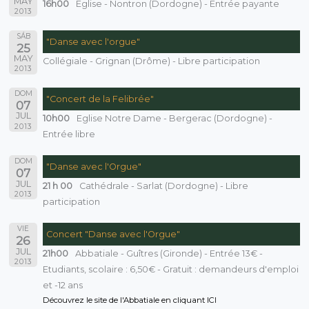
MAY
16h00
Eglise - Nontron (Dordogne) - Entrée payante
2013
SÁB
"Danse avec l'orgue"
25
MAY
Collégiale - Grignan (Drôme) - Libre participation
2013
DOM
"Concert de la Felibrée"
07
JUL
10h00
Eglise Notre Dame - Bergerac (Dordogne) -
2013
Entrée libre
DOM
"Danse avec l'Orgue"
07
JUL
21 h 00
Cathédrale - Sarlat (Dordogne) - Libre
2013
participation
VIE
Concert "Danse avec l'Orgue"
26
JUL
21h00
Abbatiale - Guîtres (Gironde) - Entrée 13€ -
2013
Etudiants, scolaire : 6,50€ - Gratuit : demandeurs d'emploi
et -12 ans
Découvrez le site de l'Abbatiale en cliquant ICI