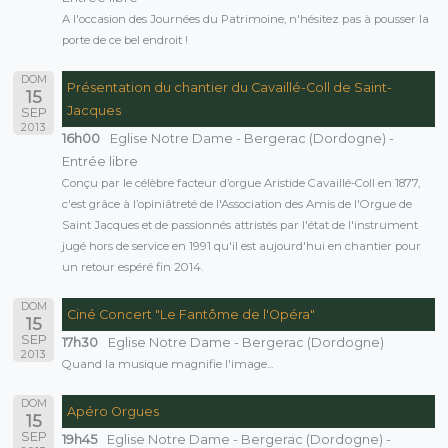
A l'occasion des Journées du Patrimoine, n'hésitez pas à pousser la
porte de ce bel endroit !
DOM
Présentation du chantier du Cavaillé-Coll de Saint-
15
Jacques
SEP
2013
16h00
Eglise Notre Dame - Bergerac (Dordogne) -
Entrée libre
Conçu par le célèbre facteur d’orgue Aristide Cavaillé-Coll en 1877,
c'est grâce à l’opiniâtreté de l'Association des Amis de l'Orgue de
Saint Jacques et de passionnés attristés par l'état de l'instrument
jugé hors de service en 1991 qu'il est aujourd'hui en chantier pour
un retour espéré fin 2014.
DOM
Ciné Concert "Le Fantôme de l'Opéra"
15
SEP
17h30
Eglise Notre Dame - Bergerac (Dordogne)
2013
Quand la musique magnifie l'image...
DOM
Apéro Orgues
15
SEP
19h45
Eglise Notre Dame - Bergerac (Dordogne) -