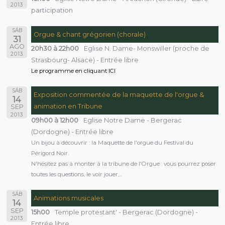
2013
participation
SÁB
Orgue & chant grégorien (chorale)
31
AGO
20h30 à 22h00
Eglise N. Dame- Monswiller (proche de
2013
Strasbourg- Alsace) - Entrée libre
Le programme en cliquant ICI
SÁB
Exposition commentée de la maquette de l'orgue &
14
animation en Tribune
SEP
2013
09h00 à 12h00
Eglise Notre Dame - Bergerac
(Dordogne) - Entrée libre
Un bijou à découvrir : la Maquette de l'orgue du Festival du
Périgord Noir.
N'hésitez pas à monter à la tribune de l'Orgue : vous pourrez poser
toutes les questions, le voir jouer,...
SÁB
Animations musicales
14
SEP
15h00
Temple protestant' - Bergerac (Dordogne) -
2013
Entrée libre