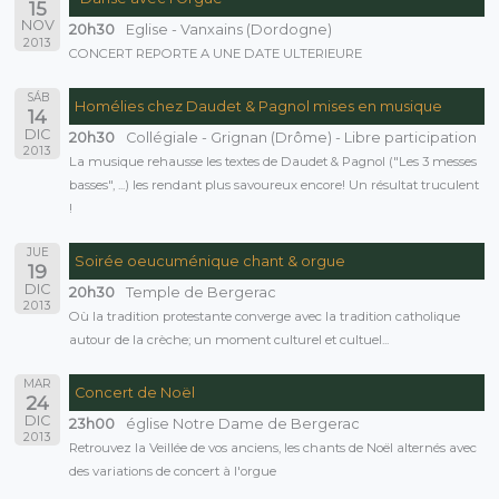
15
NOV
20h30
Eglise - Vanxains (Dordogne)
2013
CONCERT REPORTE A UNE DATE ULTERIEURE
SÁB
Homélies chez Daudet & Pagnol mises en musique
14
DIC
20h30
Collégiale - Grignan (Drôme) - Libre participation
2013
La musique rehausse les textes de Daudet & Pagnol ("Les 3 messes
basses", ...) les rendant plus savoureux encore! Un résultat truculent
!
JUE
Soirée oeucuménique chant & orgue
19
DIC
20h30
Temple de Bergerac
2013
Où la tradition protestante converge avec la tradition catholique
autour de la crèche; un moment culturel et cultuel...
MAR
Concert de Noël
24
DIC
23h00
église Notre Dame de Bergerac
2013
Retrouvez la Veillée de vos anciens, les chants de Noël alternés avec
des variations de concert à l'orgue