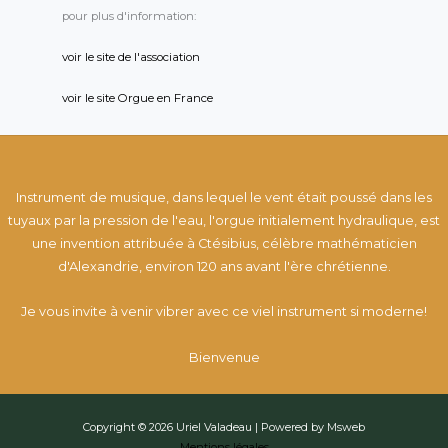
pour plus d'information:
voir le site de l'association
voir le site Orgue en France
Instrument de musique, dans lequel le vent était poussé dans les
tuyaux par la pression de l'eau, l'orgue initialement hydraulique, est
une invention attribuée à Ctésibius, célèbre mathématicien
d'Alexandrie, environ 120 ans avant l'ère chrétienne.
Je vous invite à venir vibrer avec ce viel instrument si moderne!
Bienvenue
Copyright © 2026 Uriel Valadeau | Powered by Msweb
Mentions légales