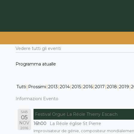
Vai
al
contenuto
Vedere tutti gli eventi
Programma atualle
Tutti
Prossimi
2013
2014
2015
2016
2017
2018
2019
2
Informazioni Evento
SAB
Festival Orgue La Réole Thierry Escaich
05
NOV
16h00
La Réole église St Pierre
2016
Improvisateur de génie, compositeur mondialement r