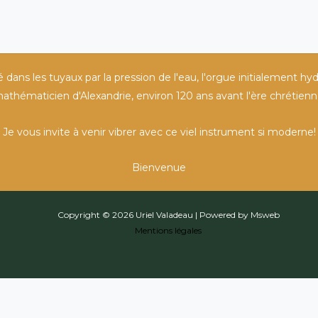
ans les tuyaux par la pression de l'eau, l'orgue initialement hyd
athématicien d'Alexandrie, environ 120 ans avant l'ère chrétienn
Je vous invite à venir vibrer avec ce viel instrument si moderne!
Bienvenue
Copyright © 2026 Uriel Valadeau | Powered by Msweb
Mentions légales