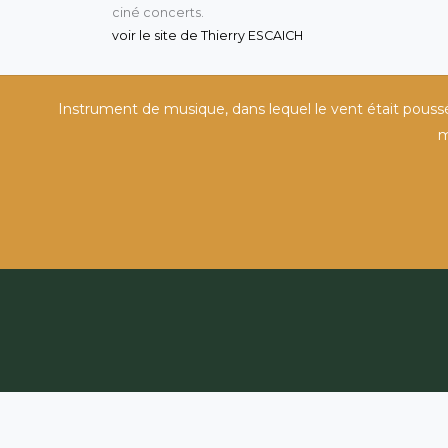
ciné concerts.
voir le site de Thierry ESCAICH
Instrument de musique, dans lequel le vent était poussé d
m