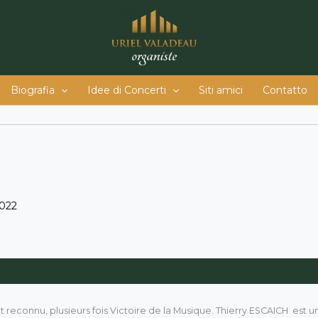
Biografia
Idee di Concerti
Siti amici
Contatto
022
econnu, plusieurs fois Victoire de la Musique. Thierry ESCAICH est 