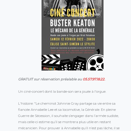
GRATUIT sur réservation préalable au
05.57.97.18.22.
Un ciné-concert dont la bande-son sera jouée à l'orgue.
L'histoire: "Le cheminot Johnnie Gray partage sa vie entre sa
fiancée Annabelle Lee et sa locomotive, la Générale. En pleine
Guerre de Sécession, il souhaite s’engager dans l’armée sudiste,
mais celle-ci estime qu’il se montrera plus utile en restant
mécanicien. Pour prouver à Annabelle qu’il n’est pas lâche, il se