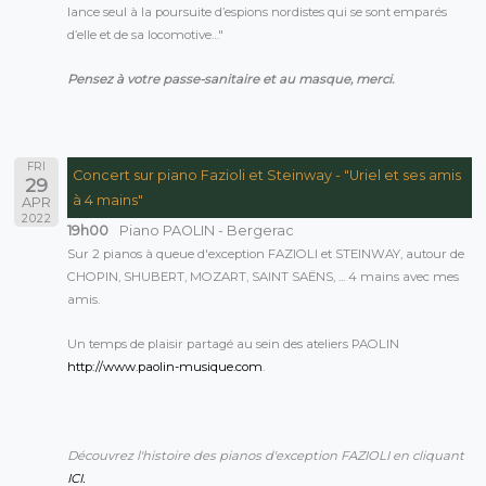
lance seul à la poursuite d’espions nordistes qui se sont emparés
d’elle et de sa locomotive…"
Pensez à votre passe-sanitaire et au masque, merci.
FRI
Concert sur piano Fazioli et Steinway - "Uriel et ses amis
29
à 4 mains"
APR
2022
19h00
Piano PAOLIN - Bergerac
Sur 2 pianos à queue d'exception FAZIOLI et STEINWAY, autour de
CHOPIN, SHUBERT, MOZART, SAINT SAËNS, ... 4 mains avec mes
amis.
Un temps de plaisir partagé au sein des ateliers PAOLIN
http://www.paolin-musique.com
.
Découvrez l'histoire des pianos d'exception FAZIOLI en cliquant
ICI.