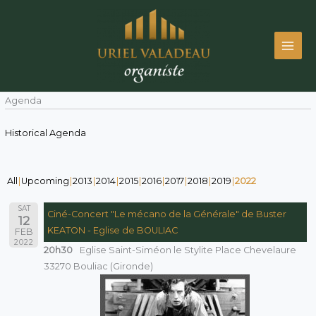
Skip
to
content
Agenda
Historical Agenda
All
Upcoming
2013
2014
2015
2016
2017
2018
2019
2022
SAT
Ciné-Concert "Le mécano de la Générale" de Buster
12
KEATON - Eglise de BOULIAC
FEB
2022
20h30
Eglise Saint-Siméon le Stylite Place Chevelaure
33270 Bouliac (Gironde)